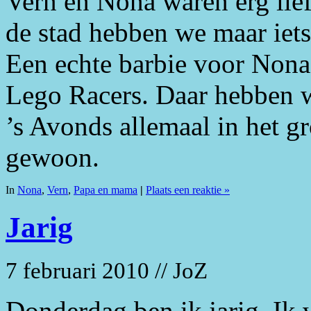
Vern en Nona waren erg lief
de stad hebben we maar iets
Een echte barbie voor Nona,
Lego Racers. Daar hebben w
’s Avonds allemaal in het g
gewoon.
In
Nona
,
Vern
,
Papa en mama
|
Plaats een reaktie »
Jarig
7 februari 2010 // JoZ
Donderdag ben ik jarig. Ik 